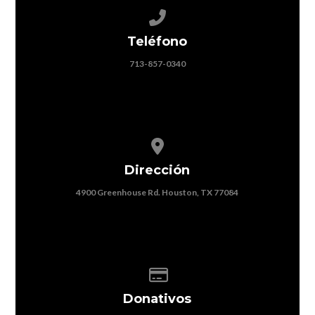
Call us at 713-857-0340
Teléfono
713-857-0340
View map of our location
Dirección
4900 Greenhouse Rd. Houston, TX 77084
Give online
Donativos